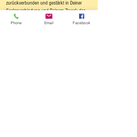
zurückverbunden und gestärkt in Deiner
Seelenverbindung und Deinem Zweck des
Daseins.
Phone
Email
Facebook
Schaffen von Selbst-Vertrauen
und
Zuversicht des umsetzenden Geistes im
Manomayakosh
durch Vorausschau in die
zeitliche Dimension, in der Dein Wunsch
bereits erfüllt ist. Wir nennen dies
„Rückschauendes Visionieren“, und es ist ein
zutiefst wirksames Instrument zur
Herstellung von Selbstvertrauen und
Pragmatisierung der Umsetzung. Oft sieht der
Meditierende direkt, wie die Wunscherfüllung
"geschehen sein wird“.
Einsenken des Seelenwunsches
als
Handlungsanweisung in das erweiterte
Tiefenbewusstsein, das mit der
schöpferischen Manifestation eins ist und die