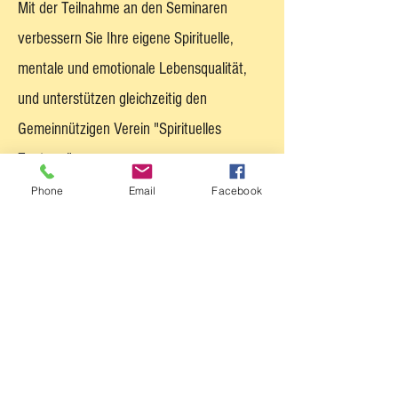
Mit der Teilnahme an den Seminaren
verbessern Sie Ihre eigene Spirituelle,
mentale und emotionale Lebensqualität,
und unterstützen gleichzeitig den
Gemeinnützigen Verein "Spirituelles
Zentrum".
Phone
Email
Facebook
Herzliche Grüße!
Shri Haridas!
Lalita Dasi (Sylvia Graf) &
Priya Sharan (Rudolf Andreas
Graf)
Vereinsvorstand