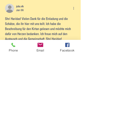
julia.vlk
Jan 06
Shri Haridas! Vielen Dank für die Einladung und die 
Schätze, die ihr hier mit uns teilt. Ich habe die 
Beschreibung für den Kirtan gelesen und möchte mich 
dafür von Herzen bedanken. Ich freue mich auf den 
Austausch und die Gemeinschaft. Shri Haridas!
Like
Reply
Phone
Email
Facebook
Show more replies
Show more comments
Info
Kirtan Kirtan Kirtan!!!!!!!
Mitglieder