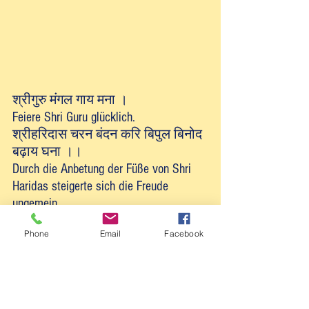
श्रीगुरु मंगल गाय मना ।
Feiere Shri Guru glücklich.
श्रीहरिदास चरन बंदन करि बिपुल बिनोद 
बढ़ाय घना ।।
Durch die Anbetung der Füße von Shri 
Haridas steigerte sich die Freude 
ungemein.
श्रीबिहारीविहारिनिदास परम रुचि सरस 
Phone
Email
Facebook
मनोरथ पाय घना ।
Shribihariviharinidas hat höchstes 
Interesse und süßes Verlangen.
श्रीनरहरि रसिक सिरोमनि मूरति पीतांबर 
बलि जाय जना ॥३॥