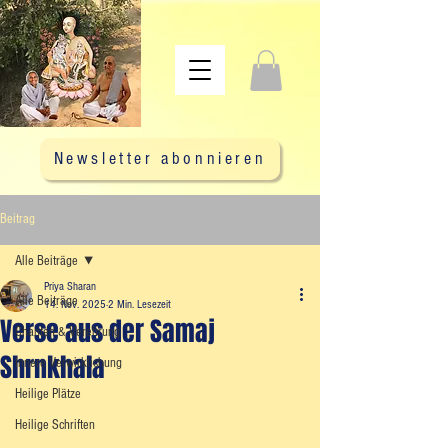
Newsletter abonnieren
Beitrag
Alle Beiträge
Priya Sharan
Alle Beiträge
14. Nov. 2025
2 Min. Lesezeit
Verse aus der Samaj
Chanten & Verehrung
Shrnkhala
Innere Verwirklichung
Heilige Plätze
Heilige Schriften