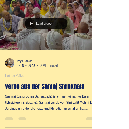
Nichterfüllung selbstbezogener Wünsche bringt Freude und Leid
mit sich, in ausgewogenem Maß. Einmal Freude - einmal Leid.
Load video
Priya Sharan
14. Nov. 2025
2 Min. Lesezeit
Heilige Plätze
Verse aus der Samaj Shrnkhala
Samaaj (gesprochen Samaadsch) ist ein gemeinsamer Bajan
(Musizieren & Gesang). Samaaj wurde von Shri Lalit Mohini Dev
Ju eingeführt, der die Texte und Melodien geschaffen hat.
Seitdem wird der Samaaj in öffentlichen Versammlungen