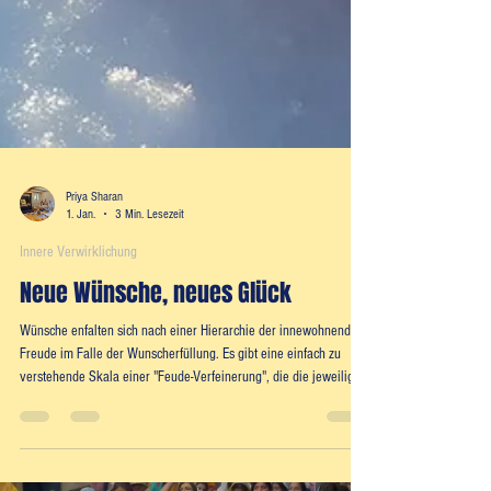
Priya Sharan
1. Jan.
3 Min. Lesezeit
Innere Verwirklichung
Neue Wünsche, neues Glück
Wünsche enfalten sich nach einer Hierarchie der innewohnenden
Freude im Falle der Wunscherfüllung. Es gibt eine einfach zu
verstehende Skala einer "Feude-Verfeinerung", die die jeweilige
Wunscherfüllung mit sich bringt. Erste Stufe: Selbstbezogene
Wünsche Selbstbezogene Wünsche sind nichts Schlechtes. Sie
treiben die meisten Menschen an. Die Erfüllung oder