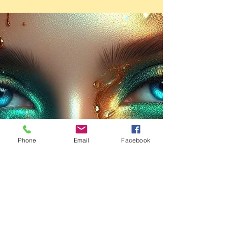
gesungen zu Feiertagen der Shri Haridas Sampradaya (Meister-
Schüler-Nachfolge). Die Texte sind im Samaaj Shrnkala , dem
Heiligen Gesangsbuch der Shri Haridas Sampradaya,
niedergeschrieben. Zweck und Inhalt der Gesänge ist die
Verehrung des höchsten L
Phone
Email
Facebook