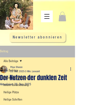
Newsletter abonnieren
Beitrag
Alle Beiträge
Priya Sharan
Alle Beiträge
22. Dez. 2025
3 Min. Lesezeit
Der Nutzen der dunklen Zeit
Chanten & Verehrung
Aktualisiert:
26. Dez. 2025
Innere Verwirklichung
Heilige Plätze
Heilige Schriften