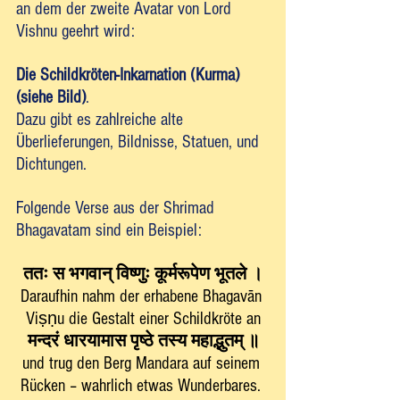
an dem der zweite Avatar von Lord 
Vishnu geehrt wird: 
Die Schildkröten-Inkarnation (Kurma) 
(siehe Bild)
. 
Dazu gibt es zahlreiche alte 
Überlieferungen, Bildnisse, Statuen, und 
Dichtungen. 
Folgende Verse aus der Shrimad 
Bhagavatam sind ein Beispiel:
ततः स भगवान् विष्णुः कूर्मरूपेण भूतले ।
Daraufhin nahm der erhabene Bhagavān 
Viṣṇu die Gestalt einer Schildkröte an
मन्दरं धारयामास पृष्ठे तस्य महाद्भुतम् ॥
und trug den Berg Mandara auf seinem 
Rücken – wahrlich etwas Wunderbares. 