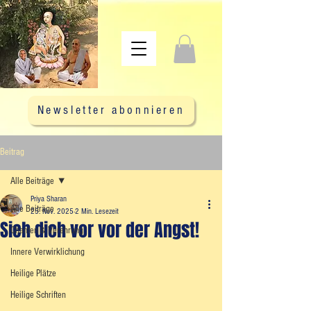
Newsletter abonnieren
Beitrag
Alle Beiträge
Priya Sharan
Alle Beiträge
25. Nov. 2025
2 Min. Lesezeit
Sieh dich vor vor der Angst!
Chanten & Verehrung
Innere Verwirklichung
Heilige Plätze
Heilige Schriften